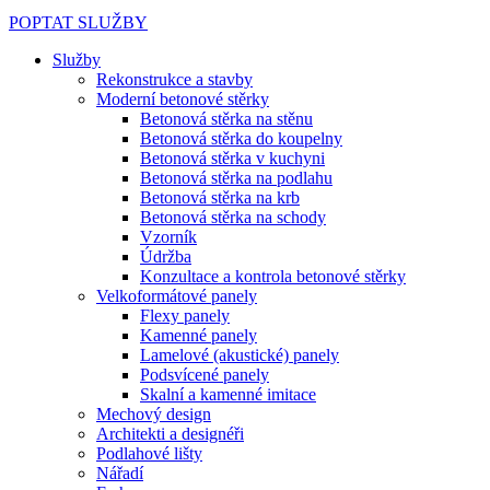
POPTAT SLUŽBY
Služby
Rekonstrukce a stavby
Moderní betonové stěrky
Betonová stěrka na stěnu
Betonová stěrka do koupelny
Betonová stěrka v kuchyni
Betonová stěrka na podlahu
Betonová stěrka na krb
Betonová stěrka na schody
Vzorník
Údržba
Konzultace a kontrola betonové stěrky
Velkoformátové panely
Flexy panely
Kamenné panely
Lamelové (akustické) panely
Podsvícené panely
Skalní a kamenné imitace
Mechový design
Architekti a designéři
Podlahové lišty
Nářadí