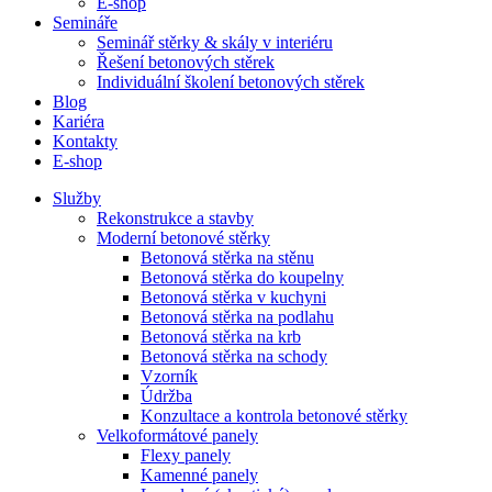
E-shop
Semináře
Seminář stěrky & skály v interiéru
Řešení betonových stěrek
Individuální školení betonových stěrek
Blog
Kariéra
Kontakty
E-shop
Služby
Rekonstrukce a stavby
Moderní betonové stěrky
Betonová stěrka na stěnu
Betonová stěrka do koupelny
Betonová stěrka v kuchyni
Betonová stěrka na podlahu
Betonová stěrka na krb
Betonová stěrka na schody
Vzorník
Údržba
Konzultace a kontrola betonové stěrky
Velkoformátové panely
Flexy panely
Kamenné panely