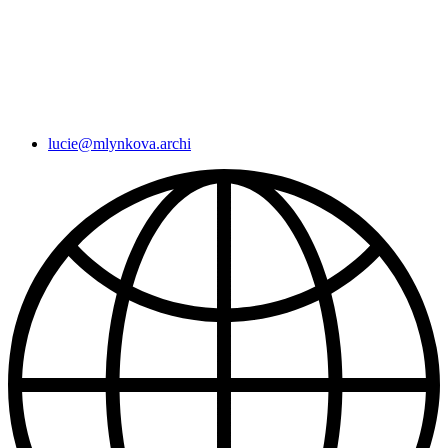
lucie@mlynkova.archi