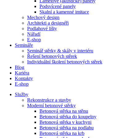
Lamelové (akustické) panely
Podsvícené panely
Skalní a kamenné imitace
Mechový design
Architekti a designéři
Podlahové lišty
Nářadí
E-shop
Semináře
Seminář stěrky & skály v interiéru
Řešení betonových stěrek
Individuální školení betonových stěrek
Blog
Kariéra
Kontakty
E-shop
Služby
Rekonstrukce a stavby
Moderní betonové stěrky
Betonová stěrka na stěnu
Betonová stěrka do koupelny
Betonová stěrka v kuchyni
Betonová stěrka na podlahu
Betonová stěrka na krb