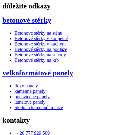
důležité odkazy
betonové stěrky
Betonové stěrky na stěnu
Betonové stěrky v koupelně
Betonové stěrky v kuchyni
Betonové stěrky na podlaze
Betonové stěrky na schody
Betonové stěrky na krb
velkoformátové panely
flexy panely
kamenné panely
podsvícené panely
lamelové panely
Skalní a kamenné imitace
kontakty
+420 777 929 509