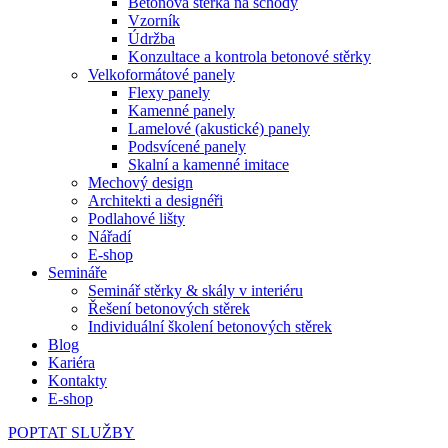
Betonová stěrka na schody
Vzorník
Údržba
Konzultace a kontrola betonové stěrky
Velkoformátové panely
Flexy panely
Kamenné panely
Lamelové (akustické) panely
Podsvícené panely
Skalní a kamenné imitace
Mechový design
Architekti a designéři
Podlahové lišty
Nářadí
E-shop
Semináře
Seminář stěrky & skály v interiéru
Řešení betonových stěrek
Individuální školení betonových stěrek
Blog
Kariéra
Kontakty
E-shop
POPTAT SLUŽBY