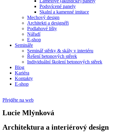
Lamelové (akustické) panely
Podsvícené panely
Skalní a kamenné imitace
Mechový design
Architekti a designéři
Podlahové lišty
Nářadí
E-shop
Semináře
Seminář stěrky & skály v interiéru
Řešení betonových stěrek
Individuální školení betonových stěrek
Blog
Kariéra
Kontakty
E-shop
Přejděte na web
Lucie
Mlýnková
Architektura a interiérový design