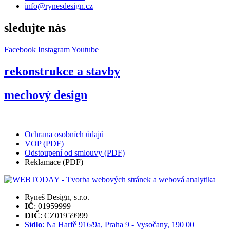
info@rynesdesign.cz
sledujte nás
Facebook
Instagram
Youtube
rekonstrukce a stavby
mechový design
Ochrana osobních údajů
VOP (PDF)
Odstoupení od smlouvy (PDF)
Reklamace (PDF)
Ryneš Design, s.r.o.
IČ
: 01959999
DIČ
: CZ01959999
Sídlo
: Na Harfě 916/9a, Praha 9 - Vysočany, 190 00