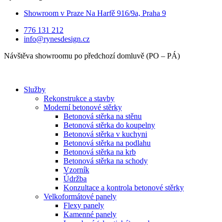
Showroom v Praze Na Harfě 916/9a, Praha 9
776 131 212
info@rynesdesign.cz
Návštěva showroomu po předchozí domluvě (PO – PÁ)
Služby
Rekonstrukce a stavby
Moderní betonové stěrky
Betonová stěrka na stěnu
Betonová stěrka do koupelny
Betonová stěrka v kuchyni
Betonová stěrka na podlahu
Betonová stěrka na krb
Betonová stěrka na schody
Vzorník
Údržba
Konzultace a kontrola betonové stěrky
Velkoformátové panely
Flexy panely
Kamenné panely