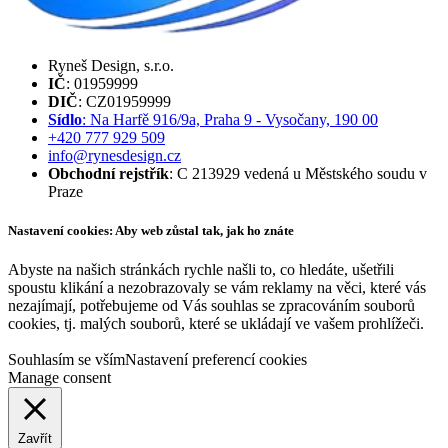
Ryneš Design, s.r.o.
IČ
: 01959999
DIČ
: CZ01959999
Sídlo
: Na Harfě 916/9a, Praha 9 - Vysočany, 190 00
+420 777 929 509
info@rynesdesign.cz
Obchodní rejstřík
: C 213929 vedená u Městského soudu v
Praze
Nastavení cookies: Aby web zůstal tak, jak ho znáte
Abyste na našich stránkách rychle našli to, co hledáte, ušetřili
spoustu klikání a nezobrazovaly se vám reklamy na věci, které vás
nezajímají, potřebujeme od Vás souhlas se zpracováním souborů
cookies, tj. malých souborů, které se ukládají ve vašem prohlížeči.
Souhlasím se vším
Nastavení preferencí cookies
Manage consent
Zavřít