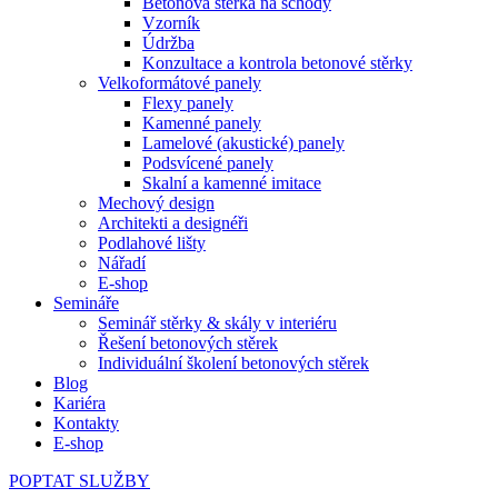
Betonová stěrka na schody
Vzorník
Údržba
Konzultace a kontrola betonové stěrky
Velkoformátové panely
Flexy panely
Kamenné panely
Lamelové (akustické) panely
Podsvícené panely
Skalní a kamenné imitace
Mechový design
Architekti a designéři
Podlahové lišty
Nářadí
E-shop
Semináře
Seminář stěrky & skály v interiéru
Řešení betonových stěrek
Individuální školení betonových stěrek
Blog
Kariéra
Kontakty
E-shop
POPTAT SLUŽBY