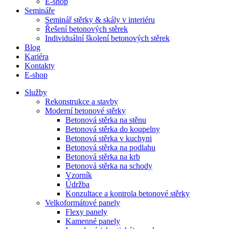
E-shop
Semináře
Seminář stěrky & skály v interiéru
Řešení betonových stěrek
Individuální školení betonových stěrek
Blog
Kariéra
Kontakty
E-shop
Služby
Rekonstrukce a stavby
Moderní betonové stěrky
Betonová stěrka na stěnu
Betonová stěrka do koupelny
Betonová stěrka v kuchyni
Betonová stěrka na podlahu
Betonová stěrka na krb
Betonová stěrka na schody
Vzorník
Údržba
Konzultace a kontrola betonové stěrky
Velkoformátové panely
Flexy panely
Kamenné panely