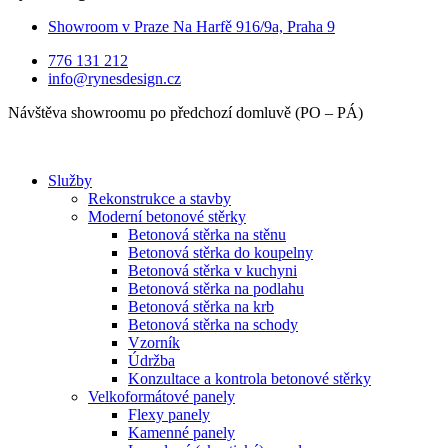
Showroom v Praze Na Harfě 916/9a, Praha 9
776 131 212
info@rynesdesign.cz
Návštěva showroomu po předchozí domluvě (PO – PÁ)
Služby
Rekonstrukce a stavby
Moderní betonové stěrky
Betonová stěrka na stěnu
Betonová stěrka do koupelny
Betonová stěrka v kuchyni
Betonová stěrka na podlahu
Betonová stěrka na krb
Betonová stěrka na schody
Vzorník
Údržba
Konzultace a kontrola betonové stěrky
Velkoformátové panely
Flexy panely
Kamenné panely