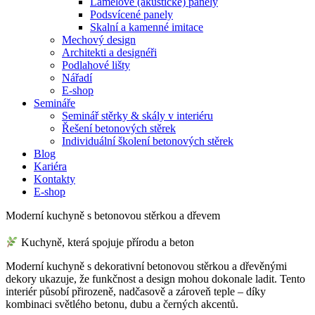
Lamelové (akustické) panely
Podsvícené panely
Skalní a kamenné imitace
Mechový design
Architekti a designéři
Podlahové lišty
Nářadí
E-shop
Semináře
Seminář stěrky & skály v interiéru
Řešení betonových stěrek
Individuální školení betonových stěrek
Blog
Kariéra
Kontakty
E-shop
Moderní kuchyně s betonovou stěrkou a dřevem
Kuchyně, která spojuje přírodu a beton
Moderní kuchyně s dekorativní betonovou stěrkou a dřevěnými
dekory ukazuje, že funkčnost a design mohou dokonale ladit. Tento
interiér působí přirozeně, nadčasově a zároveň teple – díky
kombinaci světlého betonu, dubu a černých akcentů.