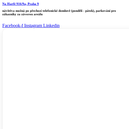
Na Harfě 916/9a, Praha 9
návštěva možná
po přechozí telefonické domluvě
(pondělí - pátek), parkování pro
zákazníky za závorou areálu
Facebook-f
Instagram
Linkedin