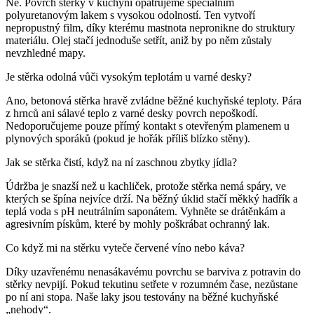
Ne. Povrch stěrky v kuchyni opatřujeme speciálním
polyuretanovým lakem s vysokou odolností. Ten vytvoří
nepropustný film, díky kterému mastnota nepronikne do struktury
materiálu. Olej stačí jednoduše setřít, aniž by po něm zůstaly
nevzhledné mapy.
Je stěrka odolná vůči vysokým teplotám u varné desky?
Ano, betonová stěrka hravě zvládne běžné kuchyňské teploty. Pára
z hrnců ani sálavé teplo z varné desky povrch nepoškodí.
Nedoporučujeme pouze přímý kontakt s otevřeným plamenem u
plynových sporáků (pokud je hořák příliš blízko stěny).
Jak se stěrka čistí, když na ní zaschnou zbytky jídla?
Údržba je snazší než u kachliček, protože stěrka nemá spáry, ve
kterých se špína nejvíce drží. Na běžný úklid stačí měkký hadřík a
teplá voda s pH neutrálním saponátem. Vyhněte se drátěnkám a
agresivním pískům, které by mohly poškrábat ochranný lak.
Co když mi na stěrku vyteče červené víno nebo káva?
Díky uzavřenému nenasákavému povrchu se barviva z potravin do
stěrky nevpijí. Pokud tekutinu setřete v rozumném čase, nezůstane
po ní ani stopa. Naše laky jsou testovány na běžné kuchyňské
„nehody“.