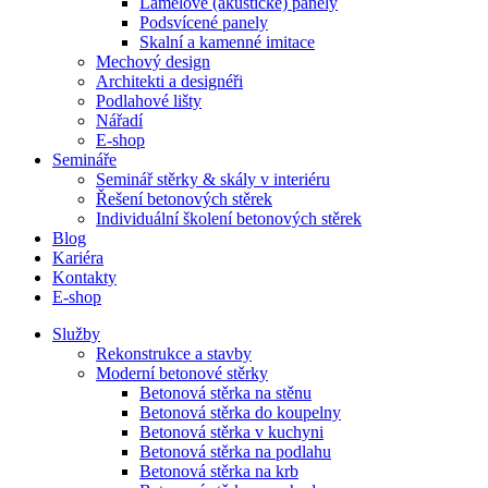
Lamelové (akustické) panely
Podsvícené panely
Skalní a kamenné imitace
Mechový design
Architekti a designéři
Podlahové lišty
Nářadí
E-shop
Semináře
Seminář stěrky & skály v interiéru
Řešení betonových stěrek
Individuální školení betonových stěrek
Blog
Kariéra
Kontakty
E-shop
Služby
Rekonstrukce a stavby
Moderní betonové stěrky
Betonová stěrka na stěnu
Betonová stěrka do koupelny
Betonová stěrka v kuchyni
Betonová stěrka na podlahu
Betonová stěrka na krb