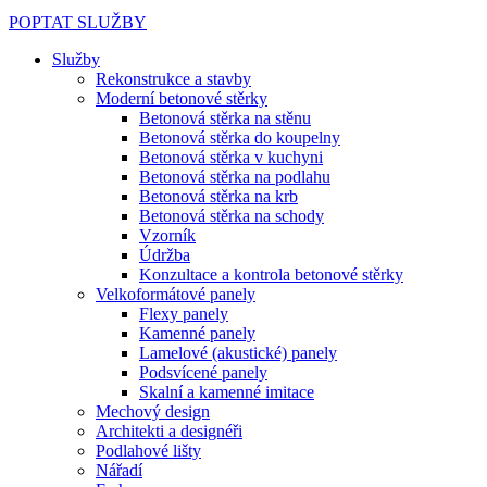
POPTAT SLUŽBY
Služby
Rekonstrukce a stavby
Moderní betonové stěrky
Betonová stěrka na stěnu
Betonová stěrka do koupelny
Betonová stěrka v kuchyni
Betonová stěrka na podlahu
Betonová stěrka na krb
Betonová stěrka na schody
Vzorník
Údržba
Konzultace a kontrola betonové stěrky
Velkoformátové panely
Flexy panely
Kamenné panely
Lamelové (akustické) panely
Podsvícené panely
Skalní a kamenné imitace
Mechový design
Architekti a designéři
Podlahové lišty
Nářadí