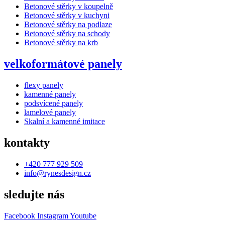
Betonové stěrky v koupelně
Betonové stěrky v kuchyni
Betonové stěrky na podlaze
Betonové stěrky na schody
Betonové stěrky na krb
velkoformátové panely
flexy panely
kamenné panely
podsvícené panely
lamelové panely
Skalní a kamenné imitace
kontakty
+420 777 929 509
info@rynesdesign.cz
sledujte nás
Facebook
Instagram
Youtube