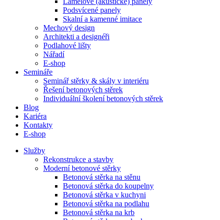
Lamelové (akustické) panely
Podsvícené panely
Skalní a kamenné imitace
Mechový design
Architekti a designéři
Podlahové lišty
Nářadí
E-shop
Semináře
Seminář stěrky & skály v interiéru
Řešení betonových stěrek
Individuální školení betonových stěrek
Blog
Kariéra
Kontakty
E-shop
Služby
Rekonstrukce a stavby
Moderní betonové stěrky
Betonová stěrka na stěnu
Betonová stěrka do koupelny
Betonová stěrka v kuchyni
Betonová stěrka na podlahu
Betonová stěrka na krb