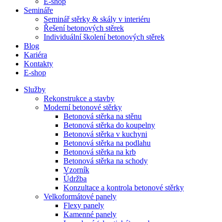
E-shop
Semináře
Seminář stěrky & skály v interiéru
Řešení betonových stěrek
Individuální školení betonových stěrek
Blog
Kariéra
Kontakty
E-shop
Služby
Rekonstrukce a stavby
Moderní betonové stěrky
Betonová stěrka na stěnu
Betonová stěrka do koupelny
Betonová stěrka v kuchyni
Betonová stěrka na podlahu
Betonová stěrka na krb
Betonová stěrka na schody
Vzorník
Údržba
Konzultace a kontrola betonové stěrky
Velkoformátové panely
Flexy panely
Kamenné panely