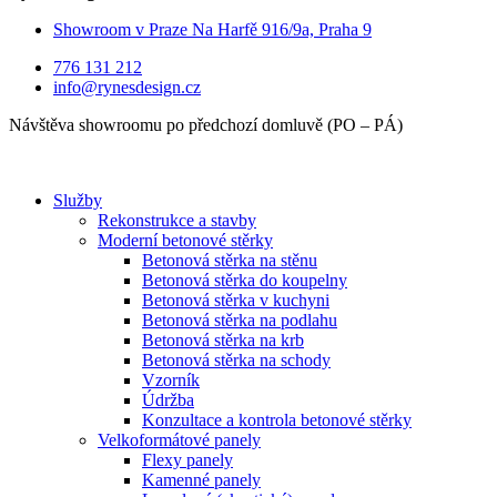
Showroom v Praze Na Harfě 916/9a, Praha 9
776 131 212
info@rynesdesign.cz
Návštěva showroomu po předchozí domluvě (PO – PÁ)
Služby
Rekonstrukce a stavby
Moderní betonové stěrky
Betonová stěrka na stěnu
Betonová stěrka do koupelny
Betonová stěrka v kuchyni
Betonová stěrka na podlahu
Betonová stěrka na krb
Betonová stěrka na schody
Vzorník
Údržba
Konzultace a kontrola betonové stěrky
Velkoformátové panely
Flexy panely
Kamenné panely