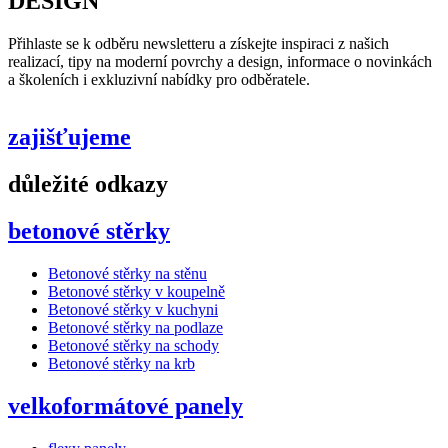
DESIGN
Přihlaste se k odběru newsletteru a získejte inspiraci z našich
realizací, tipy na moderní povrchy a design, informace o novinkách
a školeních i exkluzivní nabídky pro odběratele.
zajišťujeme
důležité odkazy
betonové stěrky
Betonové stěrky na stěnu
Betonové stěrky v koupelně
Betonové stěrky v kuchyni
Betonové stěrky na podlaze
Betonové stěrky na schody
Betonové stěrky na krb
velkoformátové panely