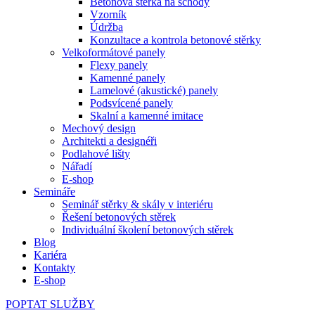
Betonová stěrka na schody
Vzorník
Údržba
Konzultace a kontrola betonové stěrky
Velkoformátové panely
Flexy panely
Kamenné panely
Lamelové (akustické) panely
Podsvícené panely
Skalní a kamenné imitace
Mechový design
Architekti a designéři
Podlahové lišty
Nářadí
E-shop
Semináře
Seminář stěrky & skály v interiéru
Řešení betonových stěrek
Individuální školení betonových stěrek
Blog
Kariéra
Kontakty
E-shop
POPTAT SLUŽBY