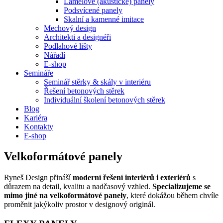
Lamelové (akustické) panely
Podsvícené panely
Skalní a kamenné imitace
Mechový design
Architekti a designéři
Podlahové lišty
Nářadí
E-shop
Semináře
Seminář stěrky & skály v interiéru
Řešení betonových stěrek
Individuální školení betonových stěrek
Blog
Kariéra
Kontakty
E-shop
Velkoformátové panely
Ryneš Design přináší
moderní řešení interiérů i exteriérů
s
důrazem na detail, kvalitu a nadčasový vzhled.
Specializujeme se
mimo jiné na velkoformátové panely
, které dokážou během chvíle
proměnit jakýkoliv prostor v designový originál.