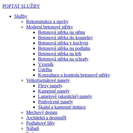
POPTAT SLUŽBY
Služby
Rekonstrukce a stavby
Moderní betonové stěrky
Betonová stěrka na stěnu
Betonová stěrka do koupelny
Betonová stěrka v kuchyni
Betonová stěrka na podlahu
Betonová stěrka na krb
Betonová stěrka na schody
Vzorník
Údržba
Konzultace a kontrola betonové stěrky
Velkoformátové panely
Flexy panely
Kamenné panely
Lamelové (akustické) panely
Podsvícené panely
Skalní a kamenné imitace
Mechový design
Architekti a designéři
Podlahové lišty
Nářadí